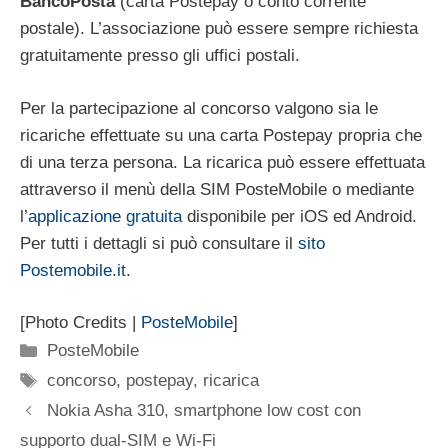
BancoPosta
(carta Postepay o conto corrente
postale). L’associazione può essere sempre richiesta
gratuitamente presso gli uffici postali.
Per la partecipazione al concorso valgono sia le
ricariche effettuate su una carta Postepay propria che
di una terza persona. La ricarica può essere effettuata
attraverso il menù della SIM PosteMobile o mediante
l’
applicazione gratuita
disponibile per iOS ed Android.
Per tutti i dettagli si può consultare il
sito
Postemobile.it
.
[Photo Credits |
PosteMobile
]
Categorie
PosteMobile
Tag
concorso
,
postepay
,
ricarica
Nokia Asha 310, smartphone low cost con
supporto dual-SIM e Wi-Fi