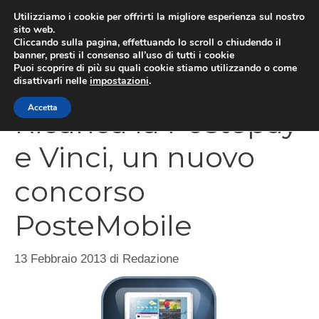
Vai
Utilizziamo i cookie per offrirti la migliore esperienza sul nostro
al
sito web.
Cliccando sulla pagina, effettuando lo scroll o chiudendo il
MEN
contenuto
banner, presti il consenso all’uso di tutti i cookie
Puoi scoprire di più su quali cookie stiamo utilizzando o come
disattivarli nelle
impostazioni
.
Accetta
Ricarica la Postepay
e Vinci, un nuovo
concorso
PosteMobile
13 Febbraio 2013
di
Redazione