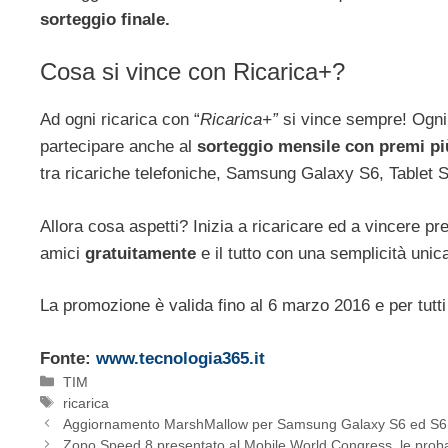
sorteggio finale.
Cosa si vince con Ricarica+?
Ad ogni ricarica con “
Ricarica+”
si vince sempre! Ogni 
partecipare anche al
sorteggio mensile con premi pi
tra ricariche telefoniche, Samsung Galaxy S6, Tablet 
Allora cosa aspetti? Inizia a ricaricare ed a vincere pr
amici
gratuitamente
e il tutto con una semplicità unic
La promozione è valida fino al 6 marzo 2016 e per tutti 
Fonte:
www.tecnologia365.it
Categorie
TIM
Tag
ricarica
Aggiornamento MarshMallow per Samsung Galaxy S6 ed S6 Ed
Zopo Speed 8 presentato al Mobile World Congress, le probabi