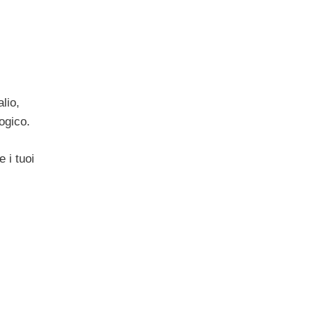
lio,
ogico.
 i tuoi