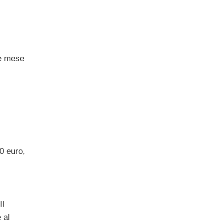
he mese
0 euro,
Il
 al