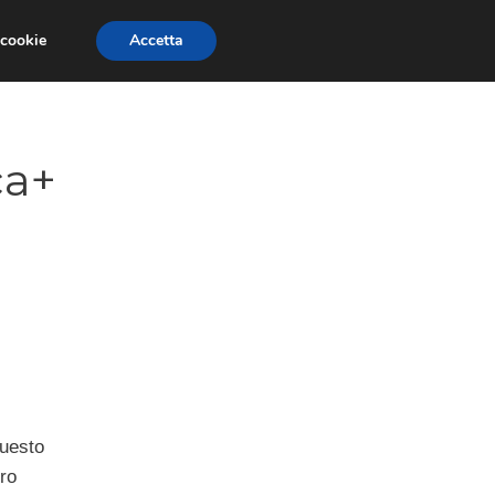
 cookie
Accetta
GESTORI
VOIP
TELEFONIA NEWS
ca+
questo
ro