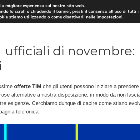
i la migliore esperienza sul nostro sito web.
ndo lo scroll o chiudendo il banner, presti il consenso all’uso di tutti i
ookie stiamo utilizzando o come disattivarli nelle
impostazioni
.
TARIFFE E PROMOZIONI
 ufficiali di novembre:
i
issime
offerte TIM
che gli utenti possono iniziare a prendere 
se alternative a nostra disposizione, in modo da non lasci
nostre esigenze. Cerchiamo dunque di capire come stiano evo
pagnia telefonica.