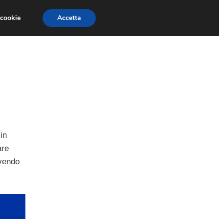
 cookie
Accetta
GESTORI
VOIP
TELEFONIA NEWS
in
are
lvendo