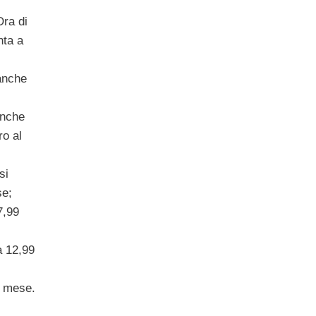
Ora di
nta a
 anche
anche
ro al
si
se;
7,99
a 12,99
l mese.