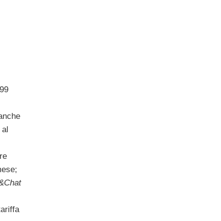
,99
 anche
 al
re
mese;
l&Chat
ariffa