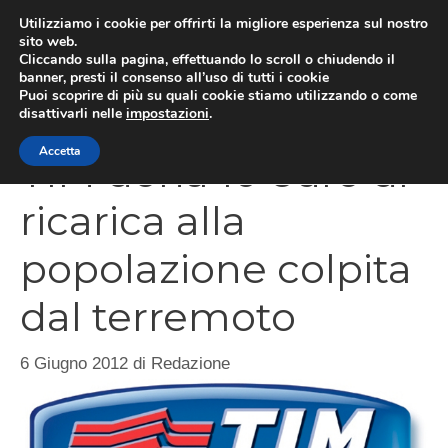
Vai
Utilizziamo i cookie per offrirti la migliore esperienza sul nostro
al
sito web.
Cliccando sulla pagina, effettuando lo scroll o chiudendo il
MEN
contenuto
banner, presti il consenso all’uso di tutti i cookie
Puoi scoprire di più su quali cookie stiamo utilizzando o come
disattivarli nelle
impostazioni
.
Accetta
TIM dona 10 euro di
ricarica alla
popolazione colpita
dal terremoto
6 Giugno 2012
di
Redazione