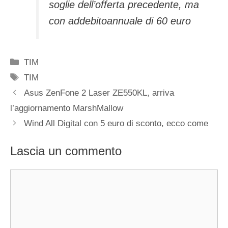
soglie dell’offerta precedente, ma
con addebitoannuale di 60 euro
Categorie
TIM
Tag
TIM
Asus ZenFone 2 Laser ZE550KL, arriva
l’aggiornamento MarshMallow
Wind All Digital con 5 euro di sconto, ecco come
Lascia un commento
Commento