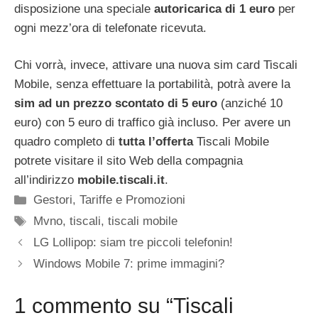
disposizione una speciale
autoricarica di 1 euro
per
ogni mezz’ora di telefonate ricevuta.
Chi vorrà, invece, attivare una nuova sim card Tiscali
Mobile, senza effettuare la portabilità, potrà avere la
sim ad un prezzo scontato di 5 euro
(anziché 10
euro) con 5 euro di traffico già incluso. Per avere un
quadro completo di
tutta l’offerta
Tiscali Mobile
potrete visitare il sito Web della compagnia
all’indirizzo
mobile.tiscali.it
.
Categorie
Gestori
,
Tariffe e Promozioni
Tag
Mvno
,
tiscali
,
tiscali mobile
LG Lollipop: siam tre piccoli telefonin!
Windows Mobile 7: prime immagini?
1 commento su “Tiscali