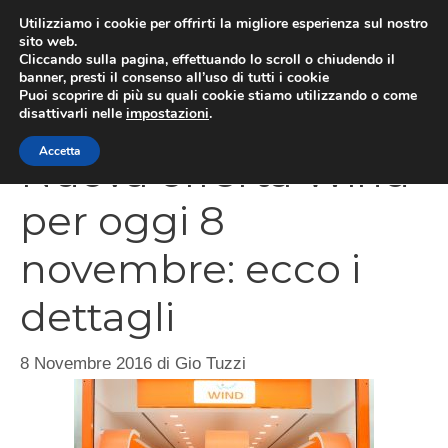
Vai
Utilizziamo i cookie per offrirti la migliore esperienza sul nostro
al
sito web.
Cliccando sulla pagina, effettuando lo scroll o chiudendo il
MEN
contenuto
banner, presti il consenso all’uso di tutti i cookie
Puoi scoprire di più su quali cookie stiamo utilizzando o come
disattivarli nelle
impostazioni
.
Accetta
Nuova offerta Wind
per oggi 8
novembre: ecco i
dettagli
8 Novembre 2016
di
Gio Tuzzi