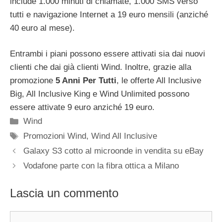
include 1.000 minuti di chiamate, 1.000 SMS verso
tutti e navigazione Internet a 19 euro mensili (anziché
40 euro al mese).
Entrambi i piani possono essere attivati sia dai nuovi
clienti che dai già clienti Wind. Inoltre, grazie alla
promozione
5 Anni Per Tutti
, le offerte All Inclusive
Big, All Inclusive King e Wind Unlimited possono
essere attivate 9 euro anziché 19 euro.
Categorie
Wind
Tag
Promozioni Wind
,
Wind All Inclusive
Galaxy S3 cotto al microonde in vendita su eBay
Vodafone parte con la fibra ottica a Milano
Lascia un commento
Commento