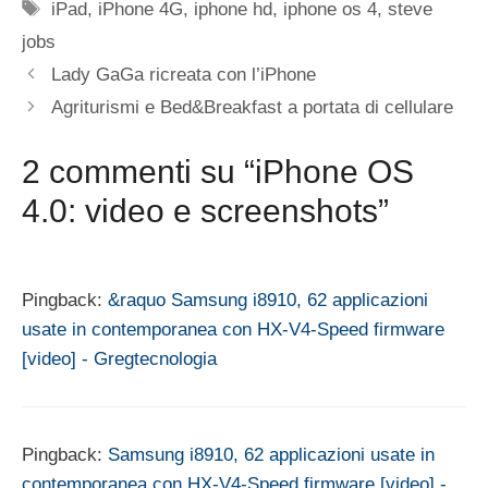
Tag
iPad
,
iPhone 4G
,
iphone hd
,
iphone os 4
,
steve
jobs
Lady GaGa ricreata con l’iPhone
Agriturismi e Bed&Breakfast a portata di cellulare
2 commenti su “iPhone OS
4.0: video e screenshots”
Pingback:
&raquo Samsung i8910, 62 applicazioni
usate in contemporanea con HX-V4-Speed firmware
[video] - Gregtecnologia
Pingback:
Samsung i8910, 62 applicazioni usate in
contemporanea con HX-V4-Speed firmware [video] -