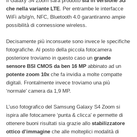
Il Galaxy S4 Zoom sarà prodotto
sia in versione 3G
che nella variante LTE
. Per entrambe le interfacce
WiFi a/b/g/n, NFC, Bluetooth 4.0 garantiranno ampie
possibilità di connessione wireless.
Decisamente più inconsuete sono invece le specifiche
fotografiche. Al posto della piccola fotocamera
posteriore troviamo in questo caso un
grande
sensore BSI CMOS da ben 16 MP
abbinato ad un
potente zoom 10x
che fa invidia a molte compatte
digitali. Frontalmente invece troviamo una più
‘normale’ camera da 1,9 MP.
L’uso fotografico del Samsung Galaxy S4 Zoom si
ispira alle fotocamere ‘punta & clicca’ e permette di
ottenere buoni risultati sia grazie allo
stabilizzatore
ottico d’immagine
che alle molteplici modalità di