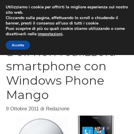
Vai
Utilizziamo i cookie per offrirti la migliore esperienza sul nostro
al
sito web.
Cliccando sulla pagina, effettuando lo scroll o chiudendo il
MEN
contenuto
banner, presti il consenso all’uso di tutti i cookie
Puoi scoprire di più su quali cookie stiamo utilizzando o come
disattivarli nelle
impostazioni
.
Accetta
Dell non realizzerà
smartphone con
Windows Phone
Mango
9 Ottobre 2011
di
Redazione