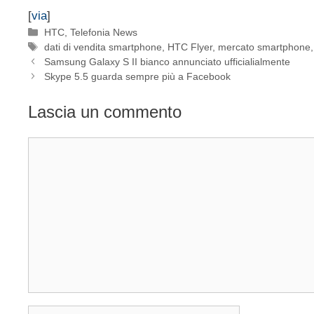
[
via
]
Categorie
HTC
,
Telefonia News
Tag
dati di vendita smartphone
,
HTC Flyer
,
mercato smartphone
Samsung Galaxy S II bianco annunciato ufficialialmente
Skype 5.5 guarda sempre più a Facebook
Lascia un commento
Commento