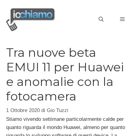
Vai
al
MEN
contenuto
Tra nuove beta
EMUI 11 per Huawei
e anomalie con la
fotocamera
1 Ottobre 2020
di
Gio Tuzzi
Stiamo vivendo settimane particolarmente calde per
quanto riguarda il mondo Huawei, almeno per quanto
riguarda lo sviluppo software di questi device. La