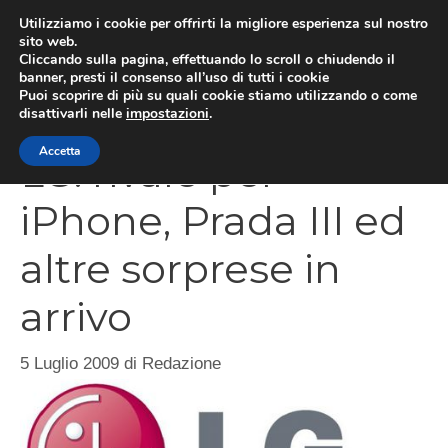
Vai
Utilizziamo i cookie per offrirti la migliore esperienza sul nostro
al
sito web.
Cliccando sulla pagina, effettuando lo scroll o chiudendo il
MEN
contenuto
banner, presti il consenso all’uso di tutti i cookie
Puoi scoprire di più su quali cookie stiamo utilizzando o come
disattivarli nelle
impostazioni
.
Accetta
LG: rivale per
iPhone, Prada III ed
altre sorprese in
arrivo
5 Luglio 2009
di
Redazione