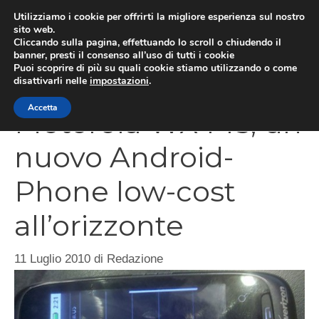
Vai
Utilizziamo i cookie per offrirti la migliore esperienza sul nostro
al
sito web.
Cliccando sulla pagina, effettuando lo scroll o chiudendo il
MEN
contenuto
banner, presti il consenso all’uso di tutti i cookie
Puoi scoprire di più su quali cookie stiamo utilizzando o come
disattivarli nelle
impostazioni
.
Accetta
Motorola WX445, un
nuovo Android-
Phone low-cost
all’orizzonte
11 Luglio 2010
di
Redazione