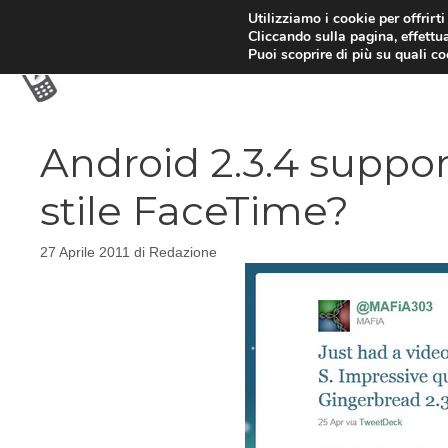
Vai
Utilizziamo i cookie per offrirt
Cliccando sulla pagina, effettua
al
Puoi scoprire di più su quali c
contenuto
Android 2.3.4 suppo
stile FaceTime?
27 Aprile 2011
di
Redazione