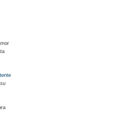
rumor
ta
tente
 su
bra