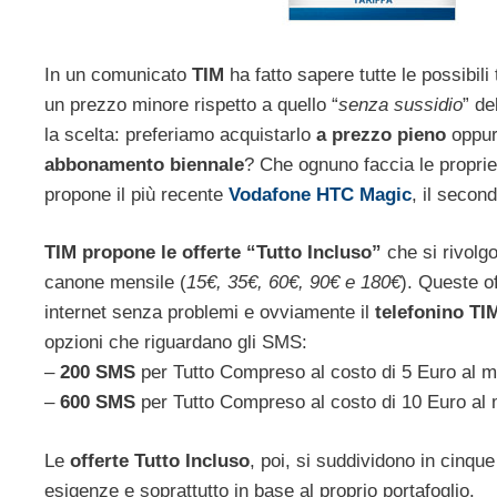
In un comunicato
TIM
ha fatto sapere tutte le possibil
un prezzo minore rispetto a quello “
senza sussidio
” de
la scelta: preferiamo acquistarlo
a prezzo pieno
oppure
abbonamento biennale
? Che ognuno faccia le propri
propone il più recente
Vodafone HTC Magic
, il secon
TIM propone le offerte “Tutto Incluso”
che si rivolg
canone mensile (
15€, 35€, 60€, 90€ e 180€
). Queste o
internet senza problemi e ovviamente il
telefonino T
opzioni che riguardano gli SMS:
–
200 SMS
per Tutto Compreso al costo di 5 Euro al 
–
600 SMS
per Tutto Compreso al costo di 10 Euro al
Le
offerte Tutto Incluso
, poi, si suddividono in cinque
esigenze e soprattutto in base al proprio portafoglio.