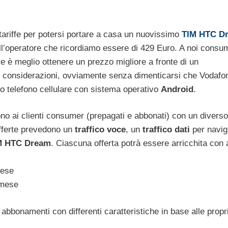
i tariffe per potersi portare a casa un nuovissimo
TIM HTC D
ll’operatore che ricordiamo essere di 429 Euro. A noi consu
 è meglio ottenere un prezzo migliore a fronte di un
e considerazioni, ovviamente senza dimenticarsi che Vodafo
do telefono cellulare con sistema operativo
Android
.
ono ai clienti consumer (prepagati e abbonati) con un diverso
fferte prevedono un
traffico voce
, un
traffico dati
per navig
IM HTC Dream
. Ciascuna offerta potrà essere arricchita con a
mese
 mese
 abbonamenti con differenti caratteristiche in base alle propr