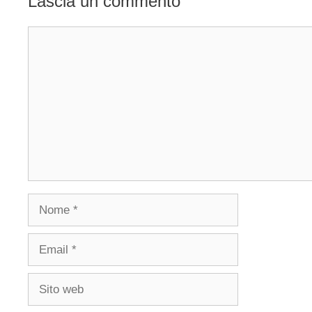
Lascia un commento
Commento
Nome
Email
Sito
web