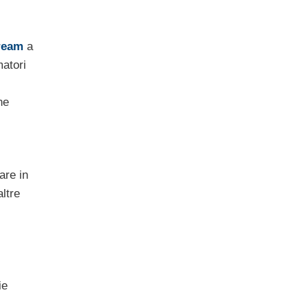
ream
a
matori
ne
are in
ltre
ie