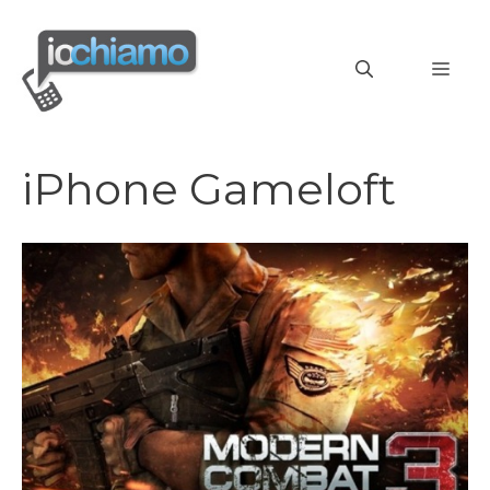
Vai
al
MEN
contenuto
iPhone Gameloft