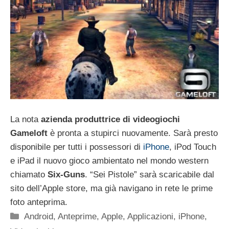
La nota
azienda produttrice di videogiochi
Gameloft
è pronta a stupirci nuovamente. Sarà presto
disponibile per tutti i possessori di
iPhone
, iPod Touch
e iPad il nuovo gioco ambientato nel mondo western
chiamato
Six-Guns
. “Sei Pistole” sarà scaricabile dal
sito dell’Apple store, ma già navigano in rete le prime
foto anteprima.
Categorie
Android
,
Anteprime
,
Apple
,
Applicazioni
,
iPhone
,