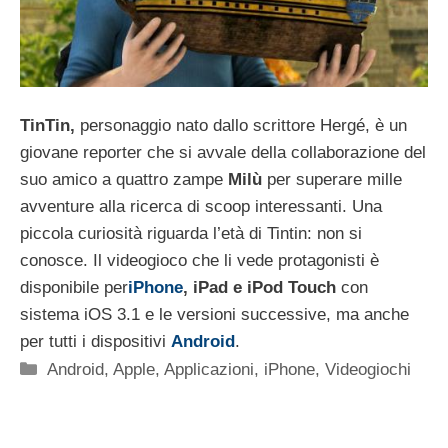
TinTin,
personaggio nato dallo scrittore Hergé, è un
giovane reporter che si avvale della collaborazione del
suo amico a quattro zampe
Milù
per superare mille
avventure alla ricerca di scoop interessanti. Una
piccola curiosità riguarda l’età di Tintin: non si
conosce. Il videogioco che li vede protagonisti è
disponibile per
iPhone
, iPad e iPod Touch
con
sistema iOS 3.1 e le versioni successive, ma anche
per tutti i dispositivi
Android
.
Categorie
Android
,
Apple
,
Applicazioni
,
iPhone
,
Videogiochi