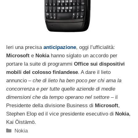
Ieri una precisa
anticipazione
, oggi l’ufficialità:
Microsoft
e
Nokia
hanno siglato un accordo per
portare la suite di programmi
Office sui dispositivi
mobili del colosso finlandese
. A dare il lieto
annuncio –
che di lieto ha ben poco per chi ama la
concorrenza e per tutte quelle aziende di medie
dimensioni che da tempo operano nel settore
– il
Presidente della divisione Business di
Microsoft
,
Stephen Elop ed il vice presidente esecutivo di
Nokia
,
Kai Öistämö.
Categorie
Nokia