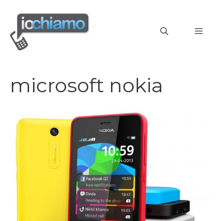
Vai
al
MEN
contenuto
microsoft nokia