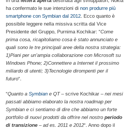
In una
lettera aperta
destinata agli sviluppatori, Nokia
ha confermato le sue intenzioni di
non produrre più
smartphone con Symbian dal 2012
. Ecco quanto è
possibile leggere nella missiva scritta dal Vice
Presidente del Gruppo, Purnima Kochikar: “
Come
prima cosa, ricapitoliamo cosa è stato annunciato e
quali sono le tre principali aree della nostra strategia:
1)Piani per un’ampia collaborazione con Microsoft su
Windows Phone; 2)Connettere a Internet il prossimo
miliardo di utenti; 3)Tecnologie dirompenti per il
futuro
“.
“
Quanto a
Symbian
e QT
– scrive Kochikar –
nei mesi
passati abbiamo elaborato la nostra roadmap per
Symbian e ci sentiamo di dire che abbiamo un forte
portfolio di nuovi prodotti da offrire nel nostro
periodo
di transizione
– ad es. 2011 e 2012
“. Anno dopo il