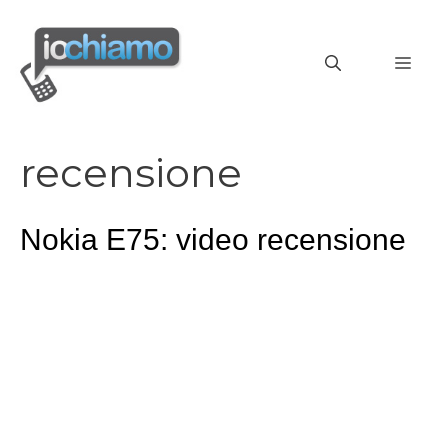
Vai
al
MEN
contenuto
recensione
Nokia E75: video recensione