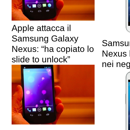
Apple attacca il
Samsung Galaxy
Samsu
Nexus: “ha copiato lo
Nexus 
slide to unlock”
nei ne