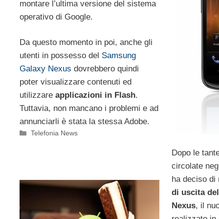
montare l’ultima versione del sistema
operativo di Google.
Da questo momento in poi, anche gli
utenti in possesso del
Samsung
Galaxy Nexus
dovrebbero quindi
poter visualizzare contenuti ed
utilizzare
applicazioni in Flash
.
Tuttavia, non mancano i problemi e ad
annunciarli è stata la stessa Adobe.
Categorie
Telefonia News
Dopo le tante
circolate neg
ha deciso di 
di uscita d
Nexus
, il n
realizzato in