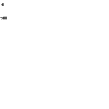
 di
ofili