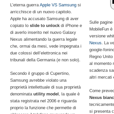
L’eterna guerra
Apple VS Samsung
si
arricchisce di un nuovo capitolo.
Apple ha accusato Samsung di aver
Sulle pagine 
copiato lo
slide to unlock
di iPhone e
MobileFun è s
di averlo inserito nel nuovo Galaxy
versione whi
Nexus alimentando la guerra legale
Nexus
. La v
che, ormai da mesi, vede impegnata i
google-fonin
due colossi dell’elettronica nei
Regno Unito a
tribunali della Germania (e non solo).
al momento n
scadenza sar
Secondo il gruppo di Cupertino,
altri mercati 
Samsung avrebbe violato una
proprietà intellettuale di sua proprietà
Come prevedi
denominata
utility model
, la quale è
Nexus bian
stata registrata nel 2006 e riguarda
tecnicamente
proprio la funzione che permette di
si presenta c