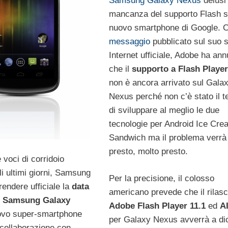
Samsung Galaxy Nexus
delusi 
mancanza del supporto Flash s
nuovo smartphone di Google. 
messaggio
pubblicato sul suo s
Internet ufficiale, Adobe ha ann
che il
supporto a Flash Player
non è ancora arrivato sul Gala
Nexus perché non c’è stato il 
di sviluppare al meglio le due
tecnologie per Android Ice Cre
Sandwich ma il problema verrà 
presto, molto presto.
 voci di corridoio
li ultimi giorni, Samsung
Per la precisione, il colosso
rendere ufficiale la
data
americano prevede che il rilasc
el Samsung Galaxy
Adobe Flash Player 11.1
ed
A
uovo super-smartphone
per Galaxy Nexus avverrà a d
 collaborazione con