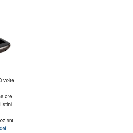
 volte
he ore
istini
ozianti
del