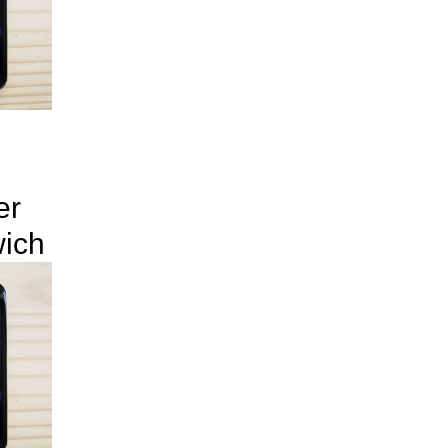
er
ich