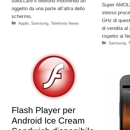
sbloccare il telefono muovendo un
Super AMOLED
oggetto da una parte all’altra dello
stesso proce
schermo.
GHz di quest
Categorie
Apple
,
Samsung
,
Telefonia News
di vendita al
rispetto al N
Categorie
Samsung
,
Flash Player per
Android Ice Cream