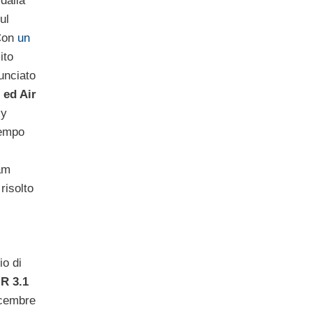
dalla
ul
Con
un
ito
unciato
 ed Air
xy
tempo
am
risolto
io di
IR 3.1
icembre