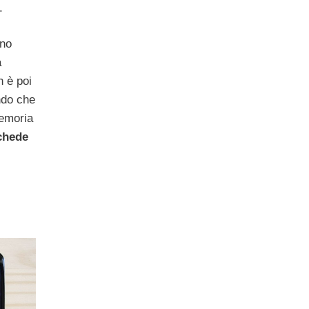
.
ono
a
n è poi
ndo che
emoria
chede