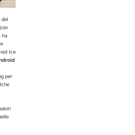
 del
izon
e ha
re
oid Ice
ndroid
ug per
alche
patori
uelle