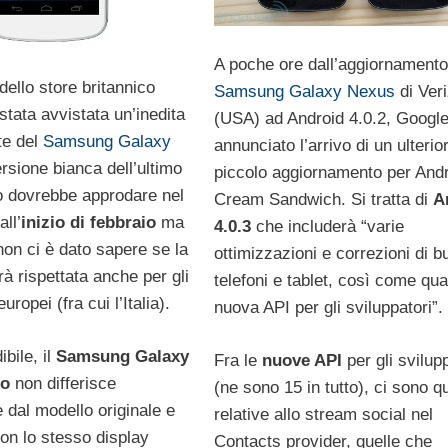
A poche ore dall’aggiornamento
dello store britannico
Samsung Galaxy Nexus
di Ver
tata avvistata un’inedita
(USA) ad Android 4.0.2, Googl
te del
Samsung Galaxy
annunciato l’arrivo di un ulterio
ersione bianca dell’ultimo
piccolo aggiornamento per Andr
o dovrebbe approdare nel
Cream Sandwich. Si tratta di
A
ll’
inizio di febbraio
ma
4.0.3
che includerà “varie
on ci è dato sapere se la
ottimizzazioni e correzioni di b
à rispettata anche per gli
telefoni e tablet, così come qu
europei (fra cui l’Italia).
nuova API per gli sviluppatori”.
bile, il
Samsung Galaxy
Fra le
nuove API
per gli svilup
co
non differisce
(ne sono 15 in tutto), ci sono q
 dal modello originale e
relative allo stream social nel
on lo stesso display
Contacts provider, quelle che