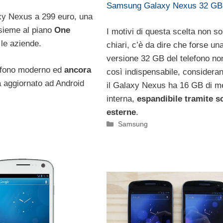
Samsung Galaxy Nexus 32 GB
axy Nexus a 299 euro, una
nsieme al piano
One
I motivi di questa scelta non s
 le aziende.
chiari, c’è da dire che forse un
versione 32 GB del telefono no
lefono moderno ed
ancora
così indispensabile, considera
à aggiornato ad Android
il Galaxy Nexus ha 16 GB di m
interna,
espandibile tramite s
esterne
.
Categorie
Samsung