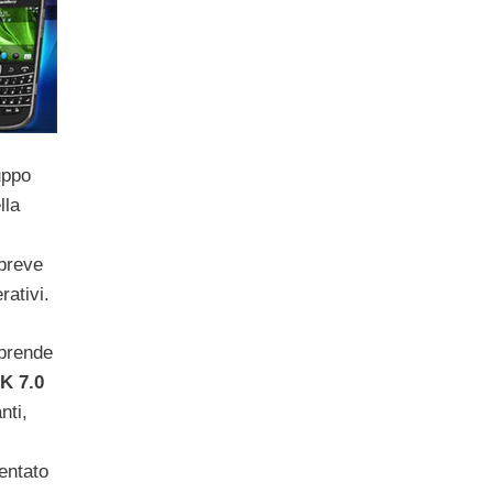
uppo
lla
breve
ativi.
 prende
K 7.0
nti,
entato