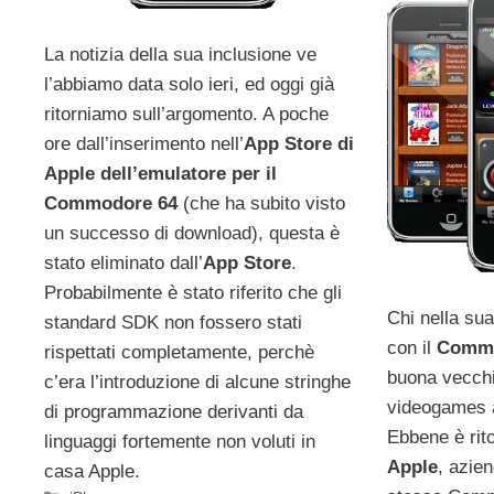
La notizia della sua inclusione ve
l’abbiamo data solo ieri, ed oggi già
ritorniamo sull’argomento. A poche
ore dall’inserimento nell’
App Store di
Apple dell’emulatore per il
Commodore 64
(che ha subito visto
un successo di download), questa è
stato eliminato dall’
App Store
.
Probabilmente è stato riferito che gli
Chi nella sua
standard SDK non fossero stati
con il
Commo
rispettati completamente, perchè
buona vecchi
c’era l’introduzione di alcune stringhe
videogames a
di programmazione derivanti da
Ebbene è rito
linguaggi fortemente non voluti in
Apple
, azien
casa Apple.