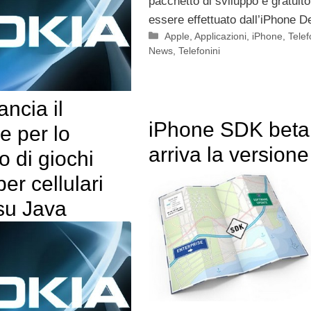
pacchetto di sviluppo è gratuit
essere effettuato dall’iPhone D
Categorie
Apple
,
Applicazioni
,
iPhone
,
Telef
News
,
Telefonini
ancia il
iPhone SDK beta
e per lo
arriva la versione
o di giochi
per cellulari
su Java