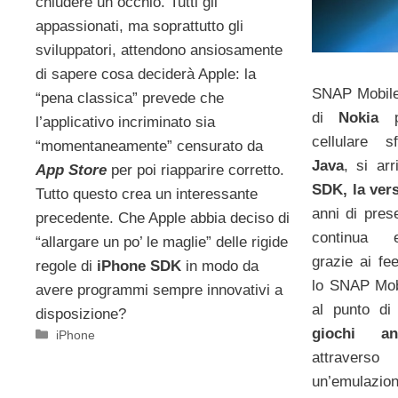
chiudere un occhio. Tutti gli
appassionati, ma soprattutto gli
sviluppatori, attendono ansiosamente
di sapere cosa deciderà Apple: la
SNAP Mobile,
“pena classica” prevede che
di
Nokia
pe
l’applicativo incriminato sia
cellulare s
“momentaneamente” censurato da
Java
, si ar
App Store
per poi riapparire corretto.
SDK, la ver
Tutto questo crea un interessante
anni di pre
precedente. Che Apple abbia deciso di
continua e
“allargare un po’ le maglie” delle rigide
grazie ai fe
regole di
iPhone SDK
in modo da
lo SNAP Mob
avere programmi sempre innovativi a
al punto di
disposizione?
giochi an
Categorie
iPhone
attraverso
un’emulazion