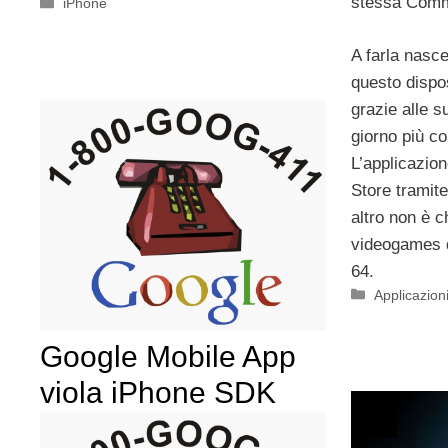
stessa Commo
Categorie
iPhone
A farla nasce
questo dispos
grazie alle s
giorno più co
L’applicazion
Store tramite
altro non è 
videogames 
64.
Categorie
Applicazion
Google Mobile App
viola iPhone SDK