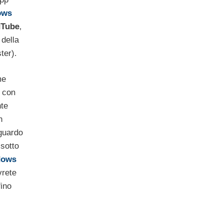
ows
uTube
,
 della
ter).
me
 con
nte
n
sguardo
 sotto
dows
vrete
ino