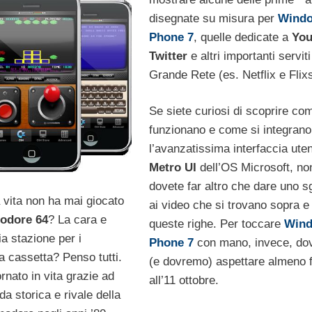
disegnate su misura per
Wind
Phone 7
, quelle dedicate a
Yo
Twitter
e altri importanti serviti
Grande Rete (es. Netflix e Flixs
Se siete curiosi di scoprire co
funzionano e come si integrano
l’avanzatissima interfaccia ute
Metro UI
dell’OS Microsoft, no
dovete far altro che dare uno 
 vita non ha mai giocato
ai video che si trovano sopra e
dore 64
? La cara e
queste righe. Per toccare
Win
a stazione per i
Phone 7
con mano, invece, do
 cassetta? Penso tutti.
(e dovremo) aspettare almeno f
rnato in vita grazie ad
all’11 ottobre.
da storica e rivale della