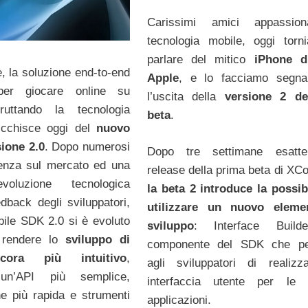
Carissimi amici appassion
tecnologia mobile, oggi tor
parlare del mitico
iPhone d
 la soluzione end-to-end
Apple
, e lo facciamo segna
r giocare online su
l’uscita della
versione 2 d
fruttando la tecnologia
beta
.
ricchisce oggi del
nuovo
sione 2.0
. Dopo numerosi
Dopo tre settimane esatte
senza sul mercato ed una
release della prima beta di XCo
voluzione tecnologica
la beta 2 introduce la possibi
edback degli sviluppatori,
utilizzare un nuovo eleme
ile SDK 2.0 si è evoluto
sviluppo
: Interface Build
 rendere lo
sviluppo di
componente del SDK che pe
cora più intuitivo
,
agli sviluppatori di realiz
 un’API più semplice,
interfaccia utente per le p
e più rapida e strumenti
applicazioni.