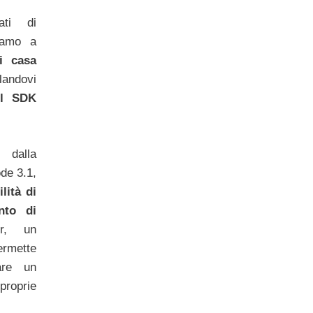
ati di
niamo a
i casa
landovi
el SDK
 dalla
de 3.1,
lità di
nto di
er, un
rmette
zare un
roprie