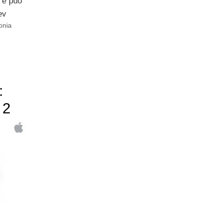
o e può
ev
onia
:
 2