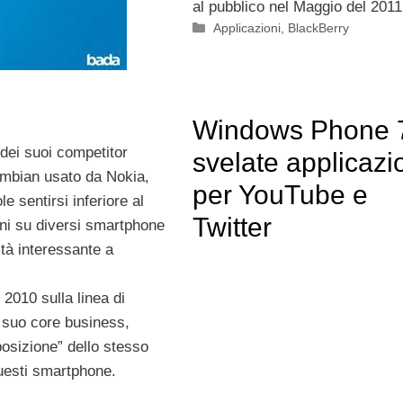
al pubblico nel Maggio del 2011
Categorie
Applicazioni
,
BlackBerry
Windows Phone 
 dei suoi competitor
svelate applicazi
ymbian usato da Nokia,
per YouTube e
le sentirsi inferiore al
Twitter
ioni su diversi smartphone
tà interessante a
l 2010 sulla linea di
 suo core business,
sposizione” dello stesso
questi smartphone.