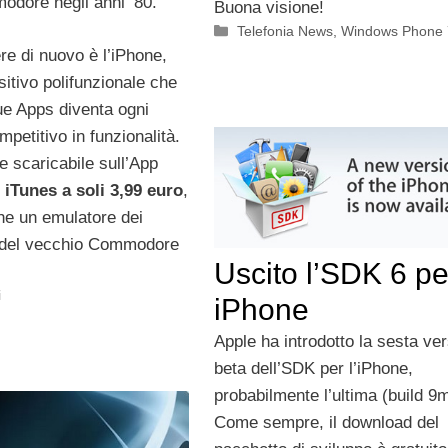
dore negli anni ’80.
Buona visione!
Categorie
Telefonia News
,
Windows Phone 
re di nuovo è l’iPhone,
itivo polifunzionale che
ue Apps diventa ogni
mpetitivo in funzionalità.
e scaricabile sull’App
iTunes a soli 3,99 euro
,
che un emulatore dei
del vecchio Commodore
Uscito l’SDK 6 pe
i
iPhone
Apple ha introdotto la sesta ve
beta dell’SDK per l’iPhone,
probabilmente l’ultima (build 9
Come sempre, il download del