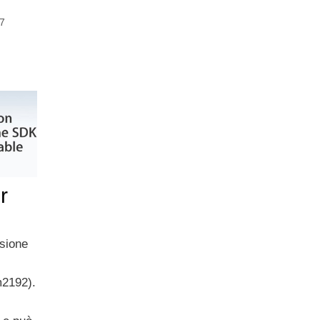
7
r
rsione
m2192).