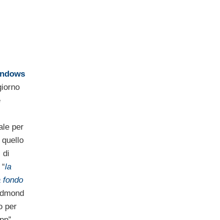
ndows
giorno
e
ale per
 quello
 di
 “
la
a fondo
Redmond
o per
pp”