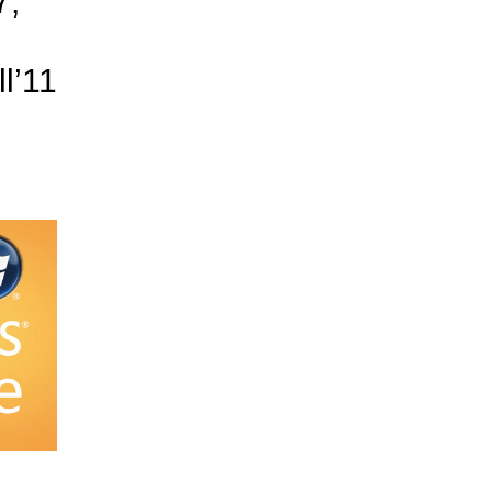
7,
l’11