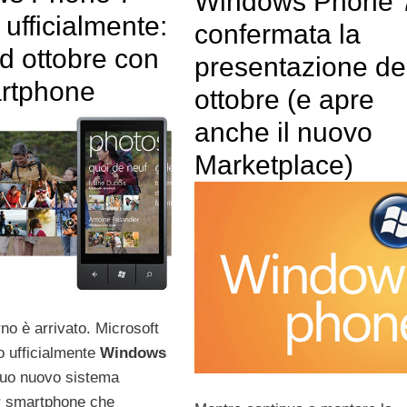
Windows Phone 
 ufficialmente:
confermata la
ad ottobre con
presentazione del
rtphone
ottobre (e apre
anche il nuovo
Marketplace)
rno è arrivato. Microsoft
o ufficialmente
Windows
 suo nuovo sistema
r smartphone che