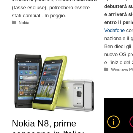
debutterà su
(tasse escluse), potrebbero essere
e arriverà s
stati cambiati. In peggio.
entro il per
Categorie
Nokia
Vodafone
com
nazionale il 
Ben dieci gl
nuovo OS prev
e l’inizio del
Categorie
Windows P
Nokia N8, prime