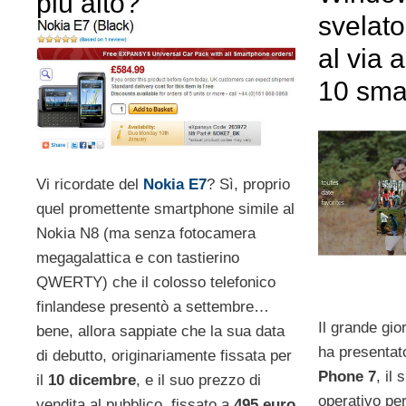
più alto?
svelato
al via 
10 sma
Vi ricordate del
Nokia E7
? Sì, proprio
quel promettente smartphone simile al
Nokia N8 (ma senza fotocamera
megagalattica e con tastierino
QWERTY) che il colosso telefonico
finlandese presentò a settembre…
Il grande gio
bene, allora sappiate che la sua data
ha presentat
di debutto, originariamente fissata per
Phone 7
, il
il
10 dicembre
, e il suo prezzo di
operativo pe
vendita al pubblico, fissato a
495 euro