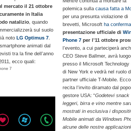
Mentre continua a montare la
l mercato il 21 ottobre
polemica sulla
causa fatta a Mo
icuramente in Italia
per una presunta violazione di
iodo natalizio
, quando
brevetti, Microsoft
ha conferma
mercializzerà sul suolo
presentazione ufficiale di
Wi
già noto
LG Optimus 7
.
Phone 7
per l’11 ottobre pro
i smartphone animati dal
l’evento, a cui parteciperà anch
isti tra la fine dell’anno
CEO Steve Ballmer, avrà luogo
 2011, ecco quali:
presso il Microsoft Technology
hone 7
di New York e vedrà nel ruolo d
partner ufficiale T-Mobile. Ecc
recita l’invito diramato dal popo
gestore USA: “
Godetevi snack
leggeri, birra e vino mentre sa
mostrati in esclusiva i dispositiv
Mobile animati da Windows Ph
alcune delle nostre applicazioni