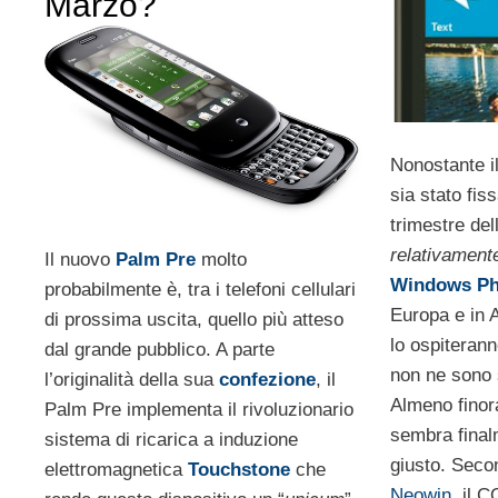
Marzo?
Nonostante i
sia stato fis
trimestre de
relativament
Il nuovo
Palm Pre
molto
Windows Ph
probabilmente è, tra i telefoni cellulari
Europa e in A
di prossima uscita, quello più atteso
lo ospiterann
dal grande pubblico. A parte
non ne sono s
l’originalità della sua
confezione
, il
Almeno finor
Palm Pre implementa il rivoluzionario
sembra final
sistema di ricarica a induzione
giusto. Secon
elettromagnetica
Touchstone
che
Neowin
, il 