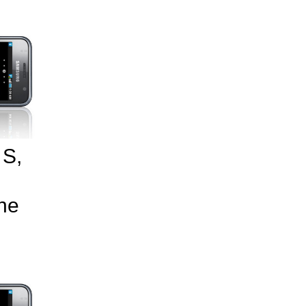
 S,
ne