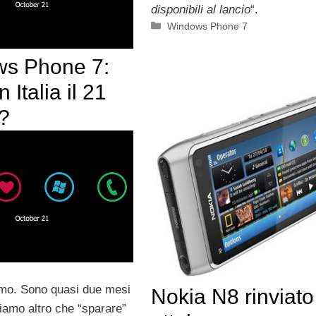
disponibili al lancio
“.
Categorie
Windows Phone 7
s Phone 7:
n Italia il 21
e?
amo. Sono quasi due mesi
Nokia N8 rinviato
iamo altro che “sparare”