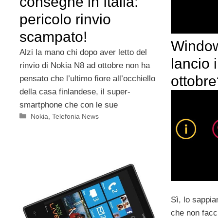
consegne in Italia:
pericolo rinvio
scampato!
Window
Alzi la mano chi dopo aver letto del
lancio i
rinvio di Nokia N8 ad ottobre non ha
ottobr
pensato che l’ultimo fiore all’occhiello
della casa finlandese, il super-
smartphone che con le sue
Categorie
Nokia
,
Telefonia News
Sì, lo sappi
che non facc