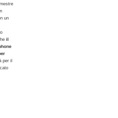
rimestre
in
on un
so
 che
il
phone
per
 per il
rcato