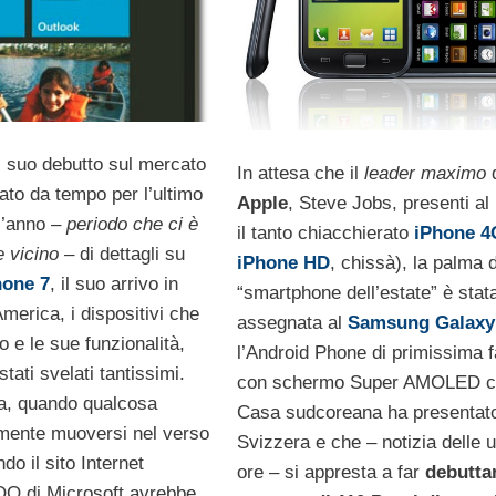
l suo debutto sul mercato
In attesa che il
leader maximo
d
sato da tempo per l’ultimo
Apple
, Steve Jobs, presenti a
ll’anno –
periodo che ci è
il tanto chiacchierato
iPhone 4
e vicino
– di dettagli su
iPhone HD
, chissà), la palma d
one 7
, il suo arrivo in
“smartphone dell’estate” è stat
merica, i dispositivi che
assegnata al
Samsung Galaxy
o e le sue funzionalità,
l’Android Phone di primissima 
tati svelati tantissimi.
con schermo Super AMOLED c
a, quando qualcosa
Casa sudcoreana ha presentato 
mente muoversi nel verso
Svizzera e che – notizia delle u
do il sito Internet
ore – si appresta a far
debutta
COO di Microsoft avrebbe