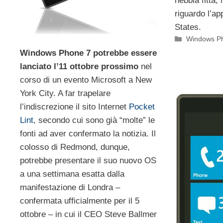
nebbia fitta,
riguardo l’a
States.
Categorie
Windows P
Windows Phone 7
potrebbe essere
lanciato l’11 ottobre prossimo
nel
corso di un evento Microsoft a New
York City. A far trapelare
l’indiscrezione il sito Internet
Pocket
Lint
, secondo cui sono già “molte” le
fonti ad aver confermato la notizia. Il
colosso di Redmond, dunque,
potrebbe presentare il suo nuovo OS
a una settimana esatta dalla
manifestazione di Londra –
confermata ufficialmente per il 5
ottobre – in cui il CEO Steve Ballmer