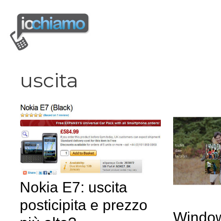
Vai
al
contenuto
uscita
Nokia E7: uscita
posticipita e prezzo
Windo