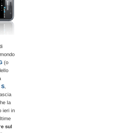
i
l mondo
G
(o
ello
a
 S
,
fascia
he la
ieri in
ltime
re sul