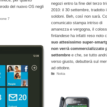
 invece, per quanto
negozi entro la fine del terzo t
pprodo del nuovo OS negli
2010: il 30 settembre, tradotto 
soldoni. Beh, così non sarà. C
hone 7
comunicato stampa intriso di
amarezza e vergogna, il colos
finlandese ha infatti reso noto
suo attesissimo super-smart
non verrà commercializzato 
settembre
e che, se tutto andrà
verso giusto, debutterà sul me
ad ottobre.
Categorie
Nokia