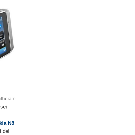
ficiale
 sei
kia N8
i dei