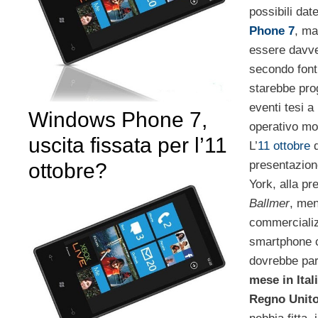
possibili dat
Phone 7
, ma
essere davve
secondo font
starebbe pro
eventi tesi a
Windows Phone 7,
operativo mo
uscita fissata per l’11
L’
11 ottobre
d
presentazion
ottobre?
York, alla p
Ballmer
, men
commercializ
smartphone
dovrebbe par
mese in Ital
Regno Unit