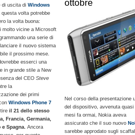
ottobre
e di uscita di
Windows
 questa volta potrebbe
ro la volta buona:
i molto vicine a Microsoft
grammando una serie di
 lanciare il nuovo sistema
bile il prossimo mese.
ovrebbe esserci una
e in grande stile a New
resenza del CEO
Steve
tre la
zazione dei primi
Nel corso della presentazione uf
 con
Windows Phone 7
del dispositivo, avvenuta quasi
tire
il 21 dello stesso
mesi fa ormai, Nokia aveva
ia, Francia, Germania,
assicurato che il suo nuovo
No
o e Spagna.
Ancora
sarebbe approdato sugli scaffal