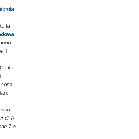
torola
to
la
ndows
ssimo:
e il
 Center
i
o cosa
lare
ranno
i di T-
one 7 e