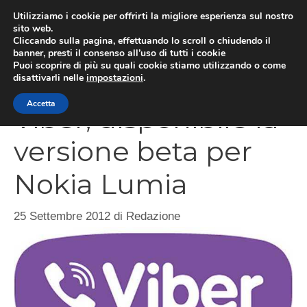
Vai
Utilizziamo i cookie per offrirti la migliore esperienza sul nostro
al
sito web.
Cliccando sulla pagina, effettuando lo scroll o chiudendo il
MEN
contenuto
banner, presti il consenso all’uso di tutti i cookie
Puoi scoprire di più su quali cookie stiamo utilizzando o come
disattivarli nelle
impostazioni
.
Accetta
Viber, disponibile la
versione beta per
Nokia Lumia
25 Settembre 2012
di
Redazione