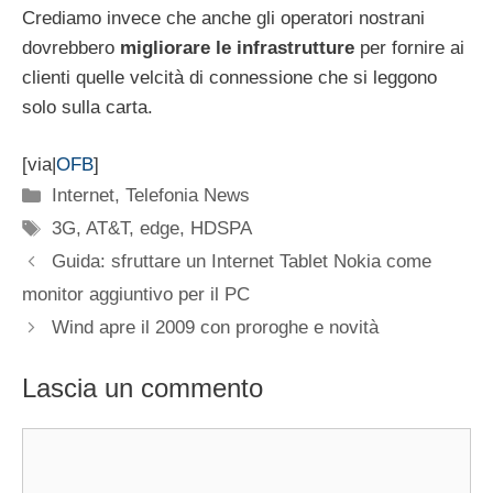
Crediamo invece che anche gli operatori nostrani
dovrebbero
migliorare le infrastrutture
per fornire ai
clienti quelle velcità di connessione che si leggono
solo sulla carta.
[via|
OFB
]
Categorie
Internet
,
Telefonia News
Tag
3G
,
AT&T
,
edge
,
HDSPA
Guida: sfruttare un Internet Tablet Nokia come
monitor aggiuntivo per il PC
Wind apre il 2009 con proroghe e novità
Lascia un commento
Commento