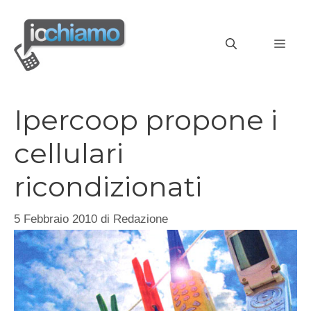
Vai
al
MEN
contenuto
Ipercoop propone i
cellulari
ricondizionati
5 Febbraio 2010
di
Redazione