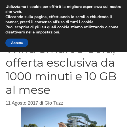
Vai
Utilizziamo i cookie per offrirti la migliore esperienza sul nostro
al
sito web.
Cliccando sulla pagina, effettuando lo scroll o chiudendo il
MEN
contenuto
banner, presti il consenso all’uso di tutti i cookie
Puoi scoprire di più su quali cookie stiamo utilizzando o come
disattivarli nelle
impostazioni
.
Accetta
Wind Smart 5 Gold,
offerta esclusiva da
1000 minuti e 10 GB
al mese
11 Agosto 2017
di
Gio Tuzzi