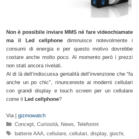
Non è possibile inviare MMS né fare videochiamate
ma il Led cellphone
diminuisce notevolmente i
consumi di energia e per questo motivo dovrebbe
costare anche molto poco. Al momento però i prezzi
non stati ancora rivelati.
Al di là dell’indiscussa genialità dell’invenzione che “fa
anche un po chic”, rinuncereste ai moderni cellulari
con grandi display e touch screen per un cellulare
come il
Led cellphone
?
Via |
gizmowatch
Categorie
Concept
,
Curiosità
,
News
,
Telefonini
Tag
batterie AAA
,
cellulare
,
cellulari
,
display
,
giochi
,