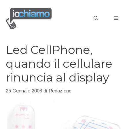
Vai
al
MEN
contenuto
Led CellPhone,
quando il cellulare
rinuncia al display
25 Gennaio 2008
di
Redazione