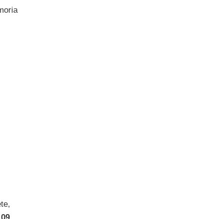
moria
te,
109