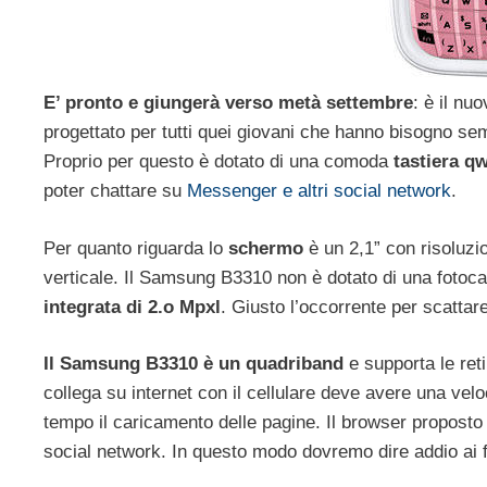
E’ pronto e giungerà verso metà settembre
: è il nu
progettato per tutti quei giovani che hanno bisogno se
Proprio per questo è dotato di una comoda
tastiera qw
poter chattare su
Messenger e altri social network
.
Per quanto riguarda lo
schermo
è un 2,1” con risoluzi
verticale. Il Samsung B3310 non è dotato di una foto
integrata di 2.o Mpxl
. Giusto l’occorrente per scattar
Il Samsung B3310 è un quadriband
e supporta le ret
collega su internet con il cellulare deve avere una ve
tempo il caricamento delle pagine. Il browser proposto
social network. In questo modo dovremo dire addio ai f