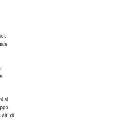
ci.
uale
e
a
i si
oppo
siti di