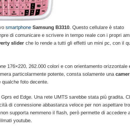
ovo
smartphone
Samsung B3310
. Questo cellulare è stato
mpre di comunicare e scrivere in tempo reale con i propri ami
erty slider
che lo rende a tutti gli effetti un mini pc, con il q
one 176×220, 262.000 colori e con orientamento orizzontale 
camera particolarmente potente, consta solamente una
camer
e qualche foto decente.
i Gprs ed Edge. Una rete UMTS sarebbe stata più gradita. Ch
locità di connessione abbastanza veloce per non aspettare tr
 non supporta nemmeno il flash, però permette di accedere a 
ilmati youtube.