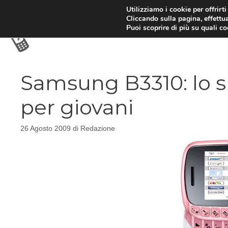
Vai
Utilizziamo i cookie per offrirt
Cliccando sulla pagina, effettua
al
Puoi scoprire di più su quali c
contenuto
Samsung B3310: lo
per giovani
26 Agosto 2009
di
Redazione