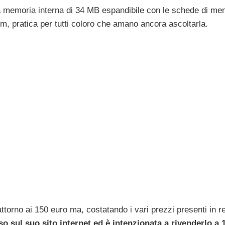
na memoria interna di 34 MB espandibile con le schede di me
fm, pratica per tutti coloro che amano ancora ascoltarla.
 attorno ai 150 euro ma, costatando i vari prezzi presenti in re
so sul suo sito internet ed è intenzionata a rivenderlo a 