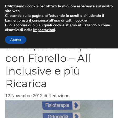
Vai
Utilizziamo i cookie per offrirti la migliore esperienza sul nostro
al
sito web.
Cliccando sulla pagina, effettuando lo scroll o chiudendo il
MEN
contenuto
banner, presti il consenso all’uso di tutti i cookie
Puoi scoprire di più su quali cookie stiamo utilizzando o come
disattivarli nelle
impostazioni
.
Accetta
Wind, nuovo spot
con Fiorello – All
Inclusive e più
Ricarica
12 Novembre 2012
di
Redazione