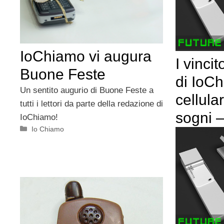
IoChiamo vi augura
I vinci
Buone Feste
di IoCh
Un sentito augurio di Buone Feste a
cellula
tutti i lettori da parte della redazione di
sogni 
IoChiamo!
Categorie
Io Chiamo