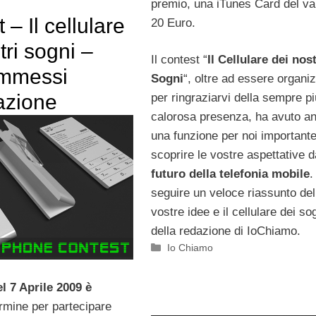
premio, una iTunes Card del val
 – Il cellulare
20 Euro.
tri sogni –
Il contest “
Il Cellulare dei nost
ammessi
Sogni
“, oltre ad essere organi
razione
per ringraziarvi della sempre pi
calorosa presenza, ha avuto a
una funzione per noi importante
scoprire le vostre aspettative d
futuro della telefonia mobile
.
seguire un veloce riassunto del
vostre idee e il cellulare dei so
della redazione di IoChiamo.
Categorie
Io Chiamo
el 7 Aprile 2009 è
ermine per partecipare