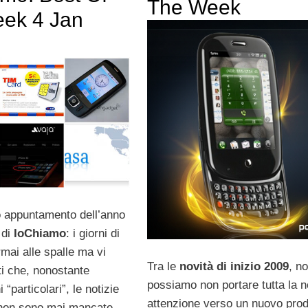
The Week
ek 4 Jan
o appuntamento dell’anno
 di
IoChiamo
: i giorni di
mai alle spalle ma vi
Tra le
novità di inizio 2009
, n
ti che, nonostante
possiamo non portare tutta la n
 “particolari”, le notizie
attenzione verso un nuovo prod
 non sono mai mancate.