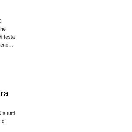
ù
Che
i festa
 bene…
ra
a tutti
 di