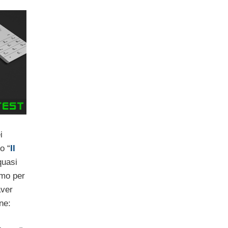
i
o “
Il
quasi
emo per
aver
ne: