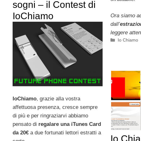
sogni – il Contest di
IoChiamo
Ora siamo a
dall’
estrazio
leggere atte
Categorie
Io Chiamo
IoChiamo
, grazie alla vostra
affettuosa presenza, cresce sempre
di più e per ringraziarvi abbiamo
pensato di
regalare una iTunes Card
da 20€
a due fortunati lettori estratti a
Io Chi