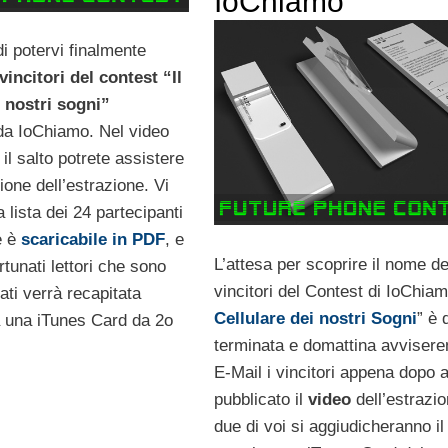
IoChiamo
di potervi finalmente
vincitori del contest “Il
i nostri sogni”
da IoChiamo. Nel video
il salto potrete assistere
zione dell’estrazione. Vi
a lista dei 24 partecipanti
e è
scaricabile in PDF
, e
L’attesa per scoprire il nome de
rtunati lettori che sono
vincitori del Contest di IoChiam
iati verrà recapitata
Cellulare dei nostri Sogni
” è 
 una iTunes Card da 2o
terminata e domattina avviser
E-Mail i vincitori appena dopo 
pubblicato il
video
dell’estrazio
due di voi si aggiudicheranno il