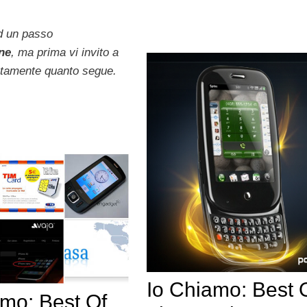
d un passo
ne
, ma prima vi invito a
ntamente quanto segue.
Io Chiamo: Best 
amo: Best Of