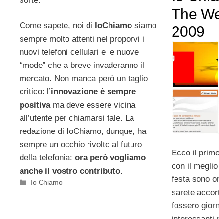
sorte.
The We
Come sapete, noi di
IoChiamo
siamo
2009
sempre molto attenti nel proporvi i
nuovi telefoni cellulari e le nuove
“mode” che a breve invaderanno il
mercato. Non manca però un taglio
critico: l’
innovazione è sempre
positiva
ma deve essere vicina
all’utente per chiamarsi tale. La
redazione di IoChiamo, dunque, ha
sempre un occhio rivolto al futuro
Ecco il prim
della telefonia:
ora però vogliamo
con il meglio
anche il vostro contributo
.
festa sono or
Categorie
Io Chiamo
sarete accor
fossero giorni
interessanti