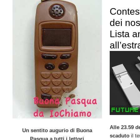
Contest
dei nos
Lista 
all’est
Alle 23.59 d
Un sentito augurio di Buona
scaduto
il t
Pasqua a tutti i lettori