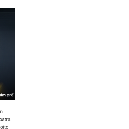
on
ostra
otto