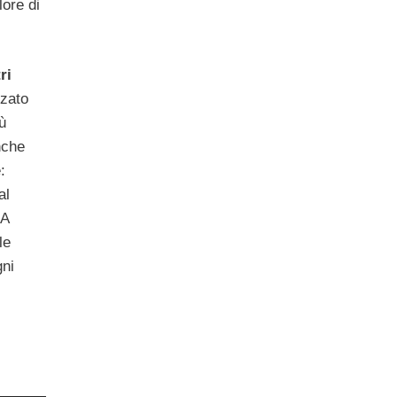
ore di
ri
zzato
ù
nche
:
al
 A
le
gni