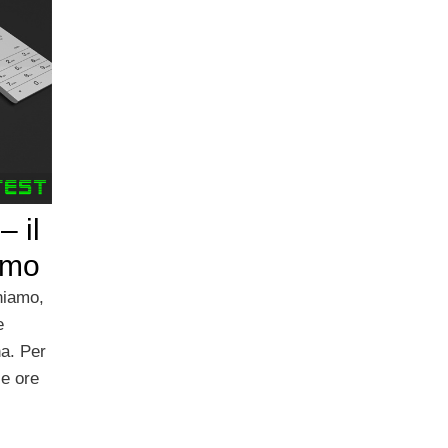
– il
amo
Chiamo,
e
a. Per
le ore