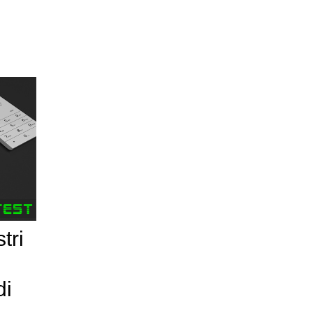
tri
di