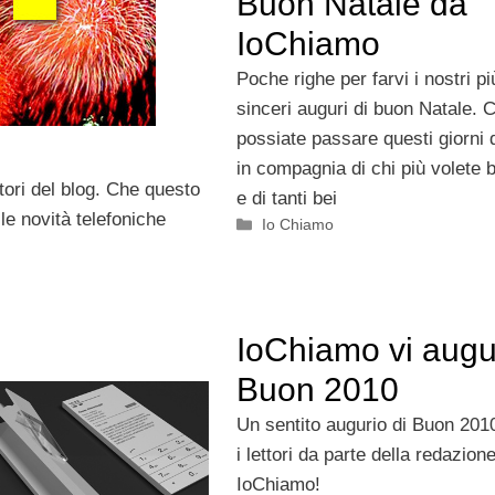
Buon Natale da
IoChiamo
Poche righe per farvi i nostri pi
sinceri auguri di buon Natale. 
possiate passare questi giorni d
in compagnia di chi più volete
tori del blog. Che questo
e di tanti bei
lle novità telefoniche
Categorie
Io Chiamo
IoChiamo vi augu
Buon 2010
Un sentito augurio di Buon 2010 
i lettori da parte della redazione
IoChiamo!