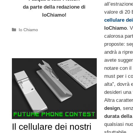
all’estrazion
da parte della redazione di
valore di 20 
IoChiamo!
cellulare de
IoChiamo
. 
Categorie
Io Chiamo
calorosa part
proposte: seg
andrà a ripre
avete suggeri
notare con il
must per i co
alta”, dovrà 
desideri una
Altra caratte
design
, sen
durata della
qualsiasi nu
Il cellulare dei nostri
sfruttabile.