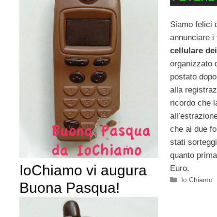
Siamo felici 
annunciare i
cellulare de
organizzato 
postato dopo 
alla registra
ricordo che l
all’estrazion
che ai due fo
stati sortegg
quanto prima
IoChiamo vi augura
Euro.
Categorie
Io Chiamo
Buona Pasqua!