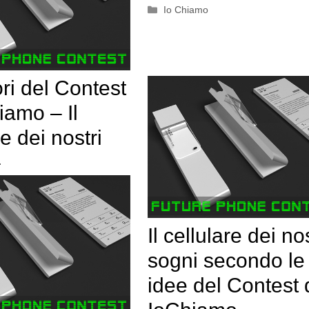
Categorie
Io Chiamo
tori del Contest
iamo – Il
re dei nostri
–
Il cellulare dei nos
sogni secondo le
idee del Contest 