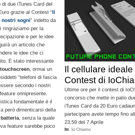
e di due iTunes Card del
Euro grazie al Contest “
Il
i nostri sogni
” indetto da
Vi ringraziamo per la
ecipazione e per le idee
uirà un articolo che
ndere le idee che ci
to. È stato interessante
Il cellulare ideale 
touchscreen
, ormai un
siddetti “telefoni di fascia
Contest di IoChi
essere secondo i nostri
Ultime ore per il contest di Io
 feature onnipresente.
concorso che mette in palio du
ristica fondamentale è il
iTunes Card da 20 Euro cadaun
za però dimenticarsi della
partecipare avete tempo fino al
 batteria
, senza la quale
23.59 del 7 Aprile
ova feature sarebbe poco
Categorie
Io Chiamo