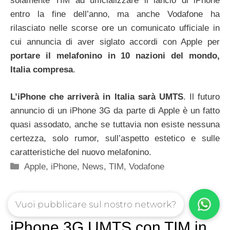
solamente TIM ad ufficializzare il lancio di iPhone
entro la fine dell’anno, ma anche Vodafone ha
rilasciato nelle scorse ore un comunicato ufficiale in
cui annuncia di aver siglato accordi con Apple per
portare il melafonino in 10 nazioni del mondo,
Italia compresa
.
L’iPhone che arriverà in Italia sarà UMTS
. Il futuro
annuncio di un iPhone 3G da parte di Apple è un fatto
quasi assodato, anche se tuttavia non esiste nessuna
certezza, solo rumor, sull’aspetto estetico e sulle
caratteristiche del nuovo melafonino.
Categorie
Apple
,
iPhone
,
News
,
TIM
,
Vodafone
Vuoi pubblicare sul nostro network?
iPhone 3G UMTS con TIM in