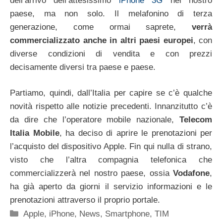
dell’arrivo dell’attesissimo
iPhone 3G
nel nostro
paese, ma non solo. Il melafonino di terza
generazione, come ormai saprete,
verrà
commercializzato anche in altri paesi europei
, con
diverse condizioni di vendita e con prezzi
decisamente diversi tra paese e paese.
Partiamo, quindi, dall’Italia per capire se c’è qualche
novità rispetto alle notizie precedenti. Innanzitutto c’è
da dire che l’operatore mobile nazionale,
Telecom
Italia Mobile
, ha deciso di aprire le prenotazioni per
l’acquisto del dispositivo Apple. Fin qui nulla di strano,
visto che l’altra compagnia telefonica che
commercializzerà nel nostro paese, ossia
Vodafone
,
ha già aperto da giorni il servizio informazioni e le
prenotazioni attraverso il proprio portale.
Categorie
Apple
,
iPhone
,
News
,
Smartphone
,
TIM