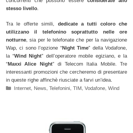
concorrenti che possono essere
considerate allo
stesso livello
.
Tra le offerte simili,
dedicate a tutti coloro che
utilizzano il telefonino soprattutto nelle ore
notturne
, sia per le telefonate che per la navigazione
Wap, ci sono l’opzione “
Night Time
” della Vodafone,
la “
Wind Night
” dell’operatore mobile egiziano, e la
“
Maxxi Alice Night
” di Telecom Italia Mobile. Tre
interessanti promozioni che cercheremo di presentare
in queste righe affinchè riusciate a farvi un’idea.
Categorie
Internet
,
News
,
Telefonini
,
TIM
,
Vodafone
,
Wind