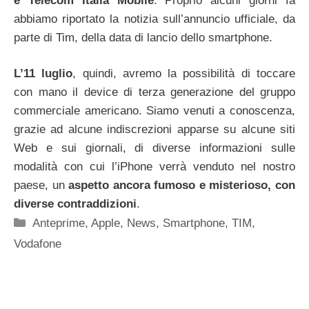
e Telecom Italia Mobile
. Proprio alcuni giorni fa
abbiamo riportato la notizia sull’annuncio ufficiale, da
parte di Tim, della data di lancio dello smartphone.
L’11 luglio
, quindi, avremo la possibilità di toccare
con mano il device di terza generazione del gruppo
commerciale americano. Siamo venuti a conoscenza,
grazie ad alcune indiscrezioni apparse su alcune siti
Web e sui giornali, di diverse informazioni sulle
modalità con cui l’iPhone verrà venduto nel nostro
paese, un
aspetto ancora fumoso e misterioso, con
diverse contraddizioni
.
Categorie
Anteprime
,
Apple
,
News
,
Smartphone
,
TIM
,
Vodafone