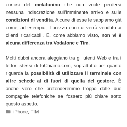
curiosi del
melafonino
che non vuole perdersi
nessuna indiscrezione sull’imminente arrivo e sulle
condizioni di vendita
. Alcune di esse le sappiamo già
come, ad esempio, il prezzo con cui verrà venduto ai
clienti ricaricabili. E, come abbiamo visto,
non vi è
alcuna differenza tra Vodafone e Tim
.
Molti dubbi ancora aleggiano tra gli utenti Web e tra i
lettori stessi di IoChiamo.com, soprattutto per quanto
riguarda la
possibilità di utilizzare il terminale con
altre schede al di fuori di quella del gestore
. È
anche vero che pretenderemmo troppo dalle due
compagnie telefoniche se fossero più chiare sotto
questo aspetto.
Categorie
iPhone
,
TIM