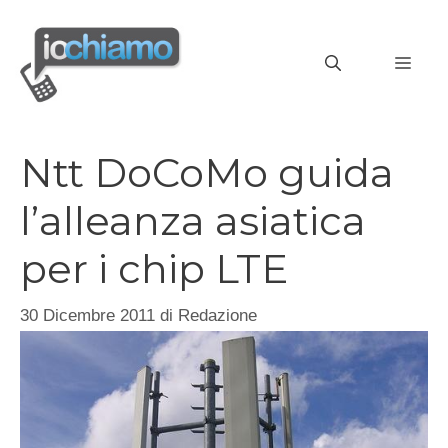
Vai
al
MEN
contenuto
Ntt DoCoMo guida
l’alleanza asiatica
per i chip LTE
30 Dicembre 2011
di
Redazione