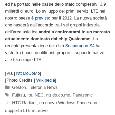
ed ha portato nelle casse dello stato complessivi 3,9
miliardi di euro. Lo sviluppo dei primi servizi LTE nel
nostro paese è
previsto
per il 2012. La nuova società
che nascerà dall’accordo tra i sei gruppi industriali
dell’area asiatica
andrà a confrontarsi in un mercato
attualmente dominato dai chip Qualcomm
. La
recente presentazione dei chip
Snapdragon S4
ha
visto tra i punti qualificanti proprio il supporto nativo
alle tecnologie LTE.
[Via |
Ntt DoCoMo
]
[Photo Credits |
Wikipedia
]
Categorie
Gestori
,
Telefonia News
Tag
Fujitsu
,
lte
,
NEC
,
ntt do.co.mo
,
Panasonic
HTC Radiant, un nuovo Windows Phone con
supporto LTE in arrivo