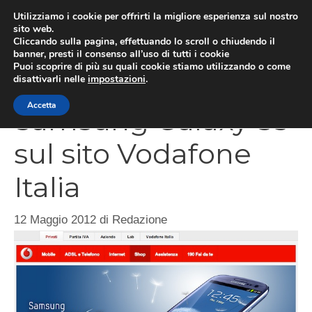
Vai
Utilizziamo i cookie per offrirti la migliore esperienza sul nostro
al
sito web.
Cliccando sulla pagina, effettuando lo scroll o chiudendo il
MEN
contenuto
banner, presti il consenso all’uso di tutti i cookie
Puoi scoprire di più su quali cookie stiamo utilizzando o come
disattivarli nelle
impostazioni
.
Accetta
Samsung Galaxy S3
sul sito Vodafone
Italia
12 Maggio 2012
di
Redazione