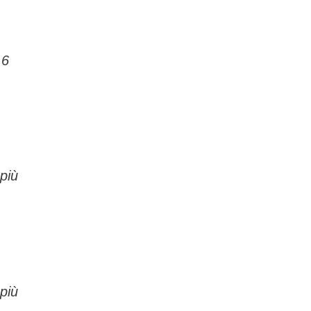
 6
 più
 più