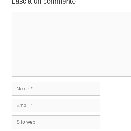
Lascia un commento
Commento
Nome
Email
Sito
web