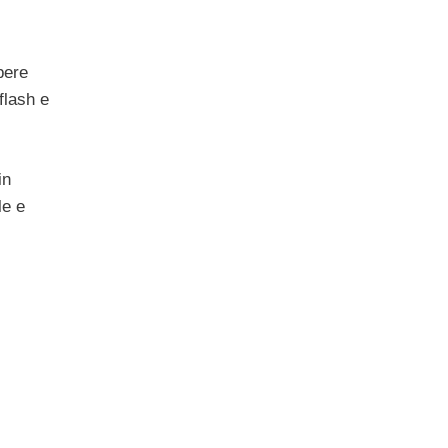
pere
flash e
in
le e