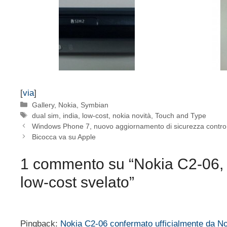
[
via
]
Categorie
Gallery
,
Nokia
,
Symbian
Tag
dual sim
,
india
,
low-cost
,
nokia novità
,
Touch and Type
Windows Phone 7, nuovo aggiornamento di sicurezza contro i c
Bicocca va su Apple
1 commento su “Nokia C2-06, 
low-cost svelato”
Pingback:
Nokia C2-06 confermato ufficialmente da No