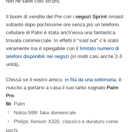
non ne sarei così sicuro.
Il boom di vendite del Pre con i
negozi Sprint
rimasti
soltanto dopo pochissime ore senza più un telefono
cellulare di Palm è stata anch’essa una fantastica
trovata commerciale. In effetti il “
sold out
” c’è stato
veramente ma è spiegabile con il
limitato numero di
telefoni disponibili nei negozi
(in molti casi anche 2-3
unità).
Chissà se il nostro amico,
in fila da una settimana
, è
riuscito a portarsi a casa il suo tanto sognato
Palm
Pre
.
Categorie
Palm
Nokia N99: fake domenicale
Philips Xenium X320, classico e duraturo come
pochi