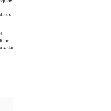
upgrade
blet di
ri
ultime
rte dei