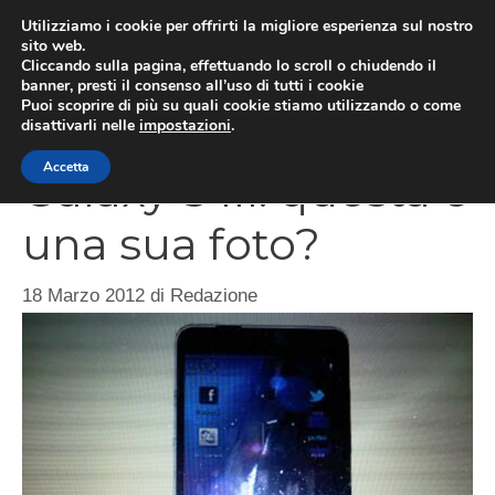
Vai
Utilizziamo i cookie per offrirti la migliore esperienza sul nostro
al
sito web.
Cliccando sulla pagina, effettuando lo scroll o chiudendo il
MEN
contenuto
banner, presti il consenso all’uso di tutti i cookie
Puoi scoprire di più su quali cookie stiamo utilizzando o come
disattivarli nelle
impostazioni
.
Accetta
Galaxy S III: questa è
una sua foto?
18 Marzo 2012
di
Redazione