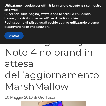
Vai
Utilizziamo i cookie per offrirti la migliore esperienza sul nostro
al
sito web.
Cliccando sulla pagina, effettuando lo scroll o chiudendo il
MEN
contenuto
banner, presti il consenso all’uso di tutti i cookie
Puoi scoprire di più su quali cookie stiamo utilizzando o come
disattivarli nelle
impostazioni
.
Accetta
Samsung Galaxy
Note 4 no brand in
attesa
dell’aggiornamento
MarshMallow
16 Maggio 2016
di
Gio Tuzzi