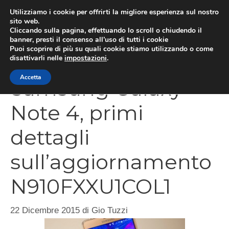
Vai
Utilizziamo i cookie per offrirti la migliore esperienza sul nostro
al
sito web.
Cliccando sulla pagina, effettuando lo scroll o chiudendo il
MEN
contenuto
banner, presti il consenso all’uso di tutti i cookie
Puoi scoprire di più su quali cookie stiamo utilizzando o come
disattivarli nelle
impostazioni
.
Accetta
Samsung Galaxy
Note 4, primi
dettagli
sull’aggiornamento
N910FXXU1COL1
22 Dicembre 2015
di
Gio Tuzzi