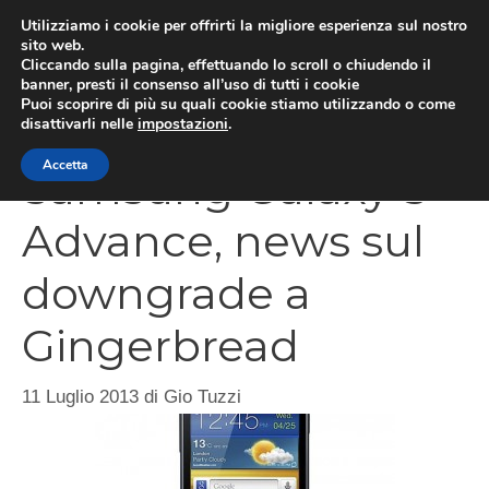
Vai
Utilizziamo i cookie per offrirti la migliore esperienza sul nostro
al
sito web.
Cliccando sulla pagina, effettuando lo scroll o chiudendo il
MEN
contenuto
banner, presti il consenso all’uso di tutti i cookie
Puoi scoprire di più su quali cookie stiamo utilizzando o come
disattivarli nelle
impostazioni
.
Accetta
Samsung Galaxy S
Advance, news sul
downgrade a
Gingerbread
11 Luglio 2013
di
Gio Tuzzi