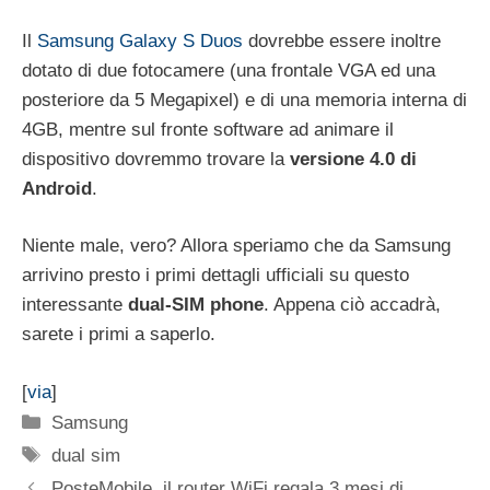
Il
Samsung Galaxy S Duos
dovrebbe essere inoltre
dotato di due fotocamere (una frontale VGA ed una
posteriore da 5 Megapixel) e di una memoria interna di
4GB, mentre sul fronte software ad animare il
dispositivo dovremmo trovare la
versione 4.0 di
Android
.
Niente male, vero? Allora speriamo che da Samsung
arrivino presto i primi dettagli ufficiali su questo
interessante
dual-SIM phone
. Appena ciò accadrà,
sarete i primi a saperlo.
[
via
]
Categorie
Samsung
Tag
dual sim
PosteMobile, il router WiFi regala 3 mesi di