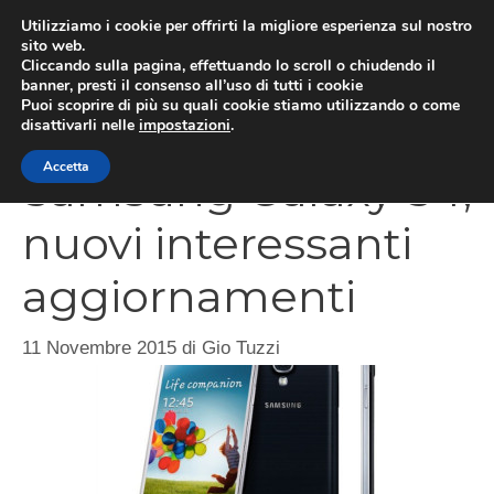
Vai
Utilizziamo i cookie per offrirti la migliore esperienza sul nostro
al
sito web.
Cliccando sulla pagina, effettuando lo scroll o chiudendo il
MEN
contenuto
banner, presti il consenso all’uso di tutti i cookie
Puoi scoprire di più su quali cookie stiamo utilizzando o come
disattivarli nelle
impostazioni
.
Accetta
Samsung Galaxy S4,
nuovi interessanti
aggiornamenti
11 Novembre 2015
di
Gio Tuzzi