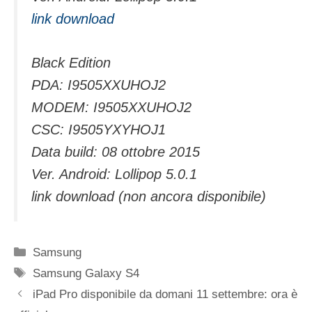
link download
Black Edition
PDA: I9505XXUHOJ2
MODEM: I9505XXUHOJ2
CSC: I9505YXYHOJ1
Data build: 08 ottobre 2015
Ver. Android: Lollipop 5.0.1
link download (non ancora disponibile)
Categorie
Samsung
Tag
Samsung Galaxy S4
iPad Pro disponibile da domani 11 settembre: ora è