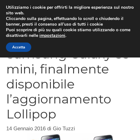
Vai
Utilizziamo i cookie per offrirti la migliore esperienza sul nostro
al
sito web.
Cliccando sulla pagina, effettuando lo scroll o chiudendo il
MEN
contenuto
banner, presti il consenso all’uso di tutti i cookie
Puoi scoprire di più su quali cookie stiamo utilizzando o come
disattivarli nelle
impostazioni
.
Accetta
Samsung Galaxy S5
mini, finalmente
disponibile
l’aggiornamento
Lollipop
14 Gennaio 2016
di
Gio Tuzzi