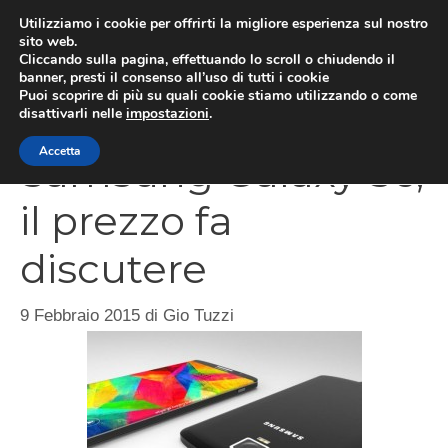
Vai
Utilizziamo i cookie per offrirti la migliore esperienza sul nostro
al
sito web.
Cliccando sulla pagina, effettuando lo scroll o chiudendo il
MEN
contenuto
banner, presti il consenso all’uso di tutti i cookie
Puoi scoprire di più su quali cookie stiamo utilizzando o come
disattivarli nelle
impostazioni
.
Accetta
Samsung Galaxy S6,
il prezzo fa
discutere
9 Febbraio 2015
di
Gio Tuzzi