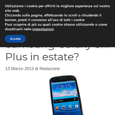
Vai
Utilizziamo i cookie per offrirti la migliore esperienza sul nostro
al
sito web.
Cliccando sulla pagina, effettuando lo scroll o chiudendo il
MEN
contenuto
banner, presti il consenso all’uso di tutti i cookie
Puoi scoprire di più su quali cookie stiamo utilizzando o come
disattivarli nelle
impostazioni
.
Accetta
Samsung Galaxy SIII
Plus in estate?
13 Marzo 2013
di
Redazione