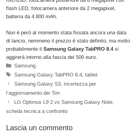
microSD, fotocamera posteriore da 8 megapixel con
flash LED, fotocamera anteriore da 2 megapixel,
batteria da 4.800 mAh.
Non è però al momento stata fissata ancora una data
di lancio, nemmeno il prezzo è stato definito, ma molto
probabilmente il
Samsung Galaxy TabPRO 8.4
si
aggirerà intorno alla fascia dei 500 euro.
Categorie
Samsung
Tag
Samsung Galaxy TabPRO 8.4
,
tablet
Samsung Galaxy S3, incertezza per
l’aggiornamento dei Tim
LG Optimus L9 2 vs Samsung Galaxy Note,
scheda tecnica a confronto
Lascia un commento