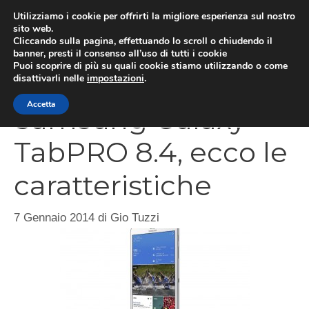
Vai
Utilizziamo i cookie per offrirti la migliore esperienza sul nostro
al
sito web.
Cliccando sulla pagina, effettuando lo scroll o chiudendo il
MEN
contenuto
banner, presti il consenso all’uso di tutti i cookie
Puoi scoprire di più su quali cookie stiamo utilizzando o come
disattivarli nelle
impostazioni
.
Accetta
Samsung Galaxy
TabPRO 8.4, ecco le
caratteristiche
7 Gennaio 2014
di
Gio Tuzzi