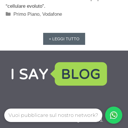
“cellulare evoluto”.
Categorie
Primo Piano
,
Vodafone
+ LEGGI TUTTO
Vuoi pubblicare sul nostro network?
IoChiamo.com © 2026. All right reserverd.