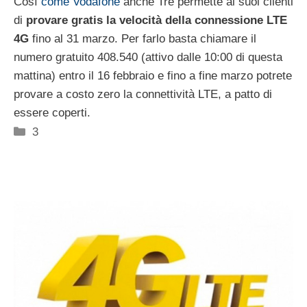
Così
come Vodafone
anche Tre permette ai suoi clienti
di
provare gratis la velocità della connessione LTE
4G
fino al 31 marzo. Per farlo basta chiamare il
numero gratuito 408.540 (attivo dalle 10:00 di questa
mattina) entro il 16 febbraio e fino a fine marzo potrete
provare a costo zero la connettività LTE, a patto di
essere coperti.
Categorie
3