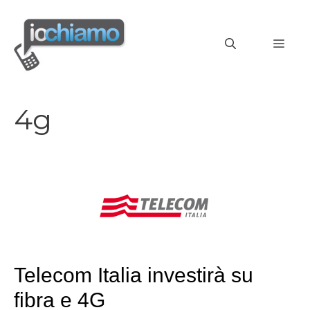
Vai
al
MEN
contenuto
4g
Telecom Italia investirà su
fibra e 4G