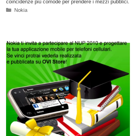
coincidenze più comode per prendere i mezzi pubblici.
Categorie
Nokia