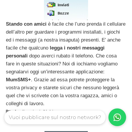
Stando con amici
è facile che l’uno prenda il cellulare
dell’altro per guardare i programmi installati, i giochi
ed i messaggi (a nostra insaputa) presenti. E’ anche
facile che qualcuno
legga i nostri messaggi
personali
dopo averci rubato il telefono. Che cosa
fare in queste situazioni? Noi di iochiamo vogliamo
segnalarvi oggi un’interessante applicazione:
MumSMS+
. Grazie ad essa potrete proteggere la
vostra privacy e starete sicuri che nessuno leggerà
quel che vi scrivete con la vostra ragazza, amici o
colleghi di lavoro.
Categorie
Applicazioni
,
Nokia
Vuoi pubblicare sul nostro network?