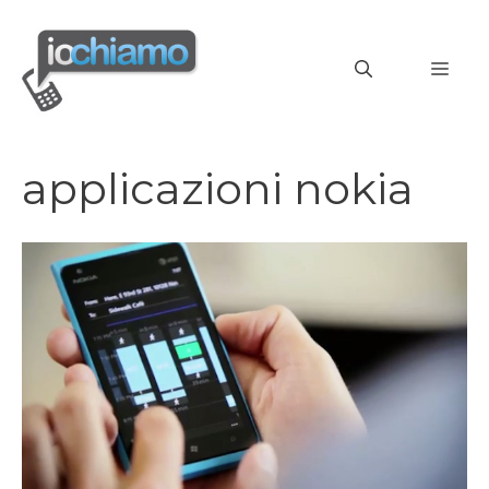
Vai
al
MEN
contenuto
applicazioni nokia