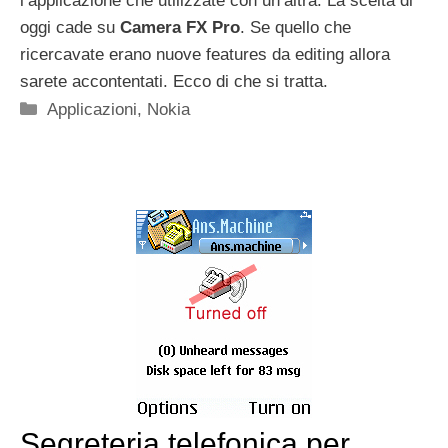
l’applicazione che utilizzate con un’altra. La scelta di
oggi cade su
Camera FX Pro
. Se quello che
ricercavate erano nuove features da editing allora
sarete accontentati. Ecco di che si tratta.
Categorie
Applicazioni
,
Nokia
Segreteria telefonica per