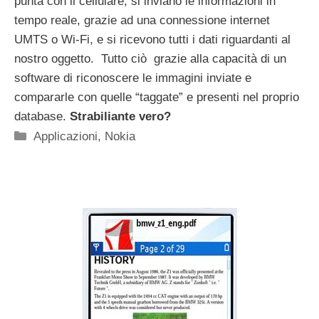
punta con il cellulare, si inviano le informazioni in
tempo reale, grazie ad una connessione internet
UMTS o Wi-Fi, e si ricevono tutti i dati riguardanti al
nostro oggetto. Tutto ciò grazie alla capacità di un
software di riconoscere le immagini inviate e
compararle con quelle “taggate” e presenti nel proprio
database.
Strabiliante vero?
Categorie
Applicazioni
,
Nokia